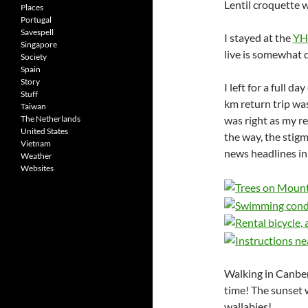
Lentil croquette 
Places
Portugal
Savespell
I stayed at the
YH
Singapore
live is somewhat di
Society
Spain
Story
I left for a full da
Stuff
km return trip was
Taiwan
was right as my r
The Netherlands
United States
the way, the stig
Vietnam
news headlines in
Weather
Websites
Walking in Canberr
time! The sunset 
wallabies!