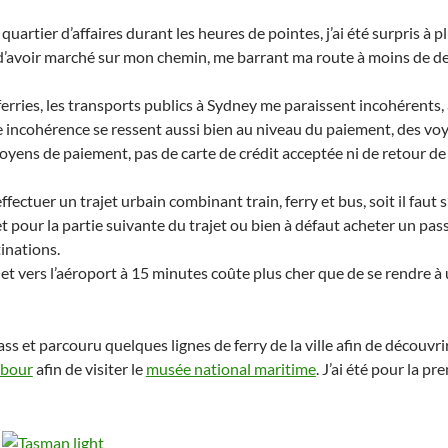
 quartier d’affaires durant les heures de pointes, j’ai été surpris à
d’avoir marché sur mon chemin, me barrant ma route à moins de d
ferries, les transports publics à Sydney me paraissent incohérents,
 incohérence se ressent aussi bien au niveau du paiement, des voyag
oyens de paiement, pas de carte de crédit acceptée ni de retour de
 effectuer un trajet urbain combinant train, ferry et bus, soit il fau
et pour la partie suivante du trajet ou bien à défaut acheter un pas
inations.
jet vers l’aéroport à 15 minutes coûte plus cher que de se rendre à
pass et parcouru quelques lignes de ferry de la ville afin de découvr
rbour
afin de visiter le
musée national maritime
. J’ai été pour la p