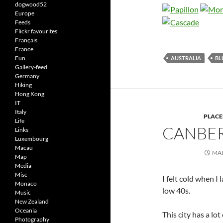
dogwood52
Europe
Feeds
Flickr favourites
Français
France
Fun
AUSTRALIA
BL
Gallery-feed
Germany
Hiking
Hong Kong
IT
Italy
PLACE
Life
CANBE
Links
Luxembourg
Macau
MAR
Map
Media
Misc
I felt cold when I
Monaco
low 40s.
Music
New Zealand
Oceania
This city has a lot
Photography