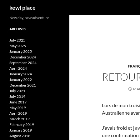
Search
kewl place
Skip
New day, new adventure
to
ARCHIVES
content
July 2025
May 2025
January 2025
December 2024
September 2024
FRANÇ
April 2024
RETOUR
January 2024
January 2022
December 2021
MAR
July 2021
July 2019
June 2019
Lors de mon troisiè
May 2019
Australienne ava
April 2019
March 2019
February 2019
J’avais froid et j
January 2019
une confirmation 
August 2018