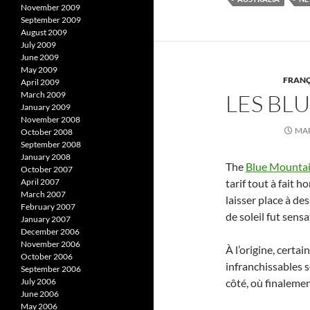
November 2009
September 2009
August 2009
July 2009
June 2009
May 2009
FRANÇ
April 2009
LES BL
March 2009
January 2009
November 2008
MAR
October 2008
September 2008
January 2008
The
Blue Mounta
October 2007
tarif tout à fait 
April 2007
March 2007
laisser place à d
February 2007
de soleil fut sens
January 2007
December 2006
November 2006
À l’origine, certa
October 2006
infranchissables s
September 2006
côté, où finalemen
July 2006
June 2006
May 2006