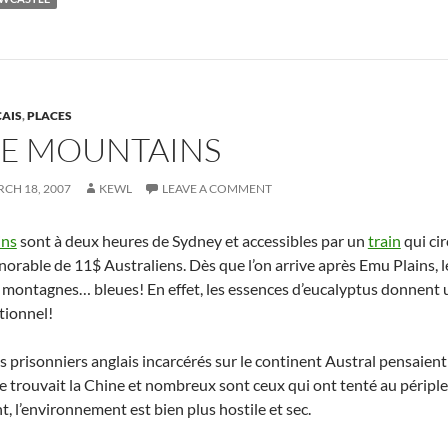
AIS
,
PLACES
UE MOUNTAINS
CH 18, 2007
KEWL
LEAVE A COMMENT
ins
sont à deux heures de Sydney et accessibles par un
train
qui ci
honorable de 11$ Australiens. Dès que l’on arrive après Emu Plains,
es montagnes… bleues! En effet, les essences d’eucalyptus donnent
ationnel!
ins prisonniers anglais incarcérés sur le continent Austral pensaien
e trouvait la Chine et nombreux sont ceux qui ont tenté au périple 
t, l’environnement est bien plus hostile et sec.