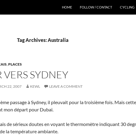
HOME
FOLLOW / CONTACT
CYCLING
Tag Archives: Australia
AIS
,
PLACES
 VERS SYDNEY
CH 22, 2007
KEWL
LEAVE A COMMENT
me passage à Sydney, il pleuvait pour la troisième fois. Mais cette f
nt mon départ pour Dubai.
’avais de sérieux doutes en voyant le thermomètre indiquant 30 degré
de la température ambiante.