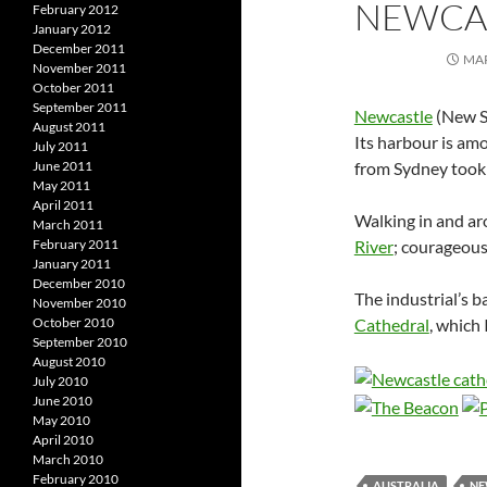
NEWCA
February 2012
January 2012
December 2011
MAR
November 2011
October 2011
September 2011
Newcastle
(New So
August 2011
Its harbour is am
July 2011
from Sydney took
June 2011
May 2011
April 2011
Walking in and aro
March 2011
River
; courageous
February 2011
January 2011
December 2010
The industrial’s ba
November 2010
Cathedral
, which 
October 2010
September 2010
August 2010
July 2010
June 2010
May 2010
April 2010
March 2010
February 2010
AUSTRALIA
NE