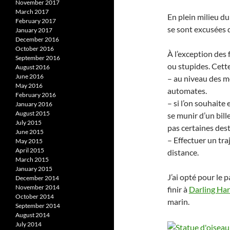
November 2017
March 2017
En plein milieu du
February 2017
se sont excusées 
January 2017
December 2016
October 2016
À l’exception des 
September 2016
ou stupides. Cette
August 2016
June 2016
– au niveau des m
May 2016
automates.
February 2016
– si l’on souhaite
January 2016
August 2015
se munir d’un bill
July 2015
pas certaines dest
June 2015
– Effectuer un tra
May 2015
April 2015
distance.
March 2015
January 2015
J’ai opté pour le 
December 2014
November 2014
finir à
Darling Ha
October 2014
marin.
September 2014
August 2014
July 2014