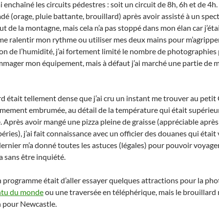
i enchaîné les circuits pédestres : soit un circuit de 8h, 6h et de 4h
é (orage, pluie battante, brouillard) après avoir assisté à un spe
 de la montagne, mais cela n’a pas stoppé dans mon élan car j’étais
e ralentir mon rythme ou utiliser mes deux mains pour m’agripper a
on de l’humidité, j’ai fortement limité le nombre de photographies
ommager mon équipement, mais à défaut j’ai marché une partie de m
lard était tellement dense que j’ai cru un instant me trouver au pe
êmement embrumée, au détail de la température qui était supérieur
Après avoir mangé une pizza pleine de graisse (appréciable après u
ries), j’ai fait connaissance avec un officier des douanes qui était v
rnier m’a donné toutes les astuces (légales) pour pouvoir voyager 
a sans être inquiété.
programme était d’aller essayer quelques attractions pour la pho
entu du monde
ou une traversée en téléphérique, mais le brouillard ne
in pour Newcastle.