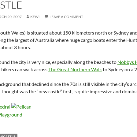
STLE
CH 20, 2007
KEWL
LEAVE A COMMENT
uth Wales) is situated about 150 kilometers north or Sydney and is
ong the largest of Australia where huge cargo boats enter the Hun
 about 3 hours.
und the city is very nice, especially along the beaches to
Nobbys H
 hikers can walk across
The Great Northern Walk
to Sydney on a 2
ckground that declined since the 70s is still visible in the city’s ar
I thought was the “new castle” first, is quite impressive and domin
WCASTLE