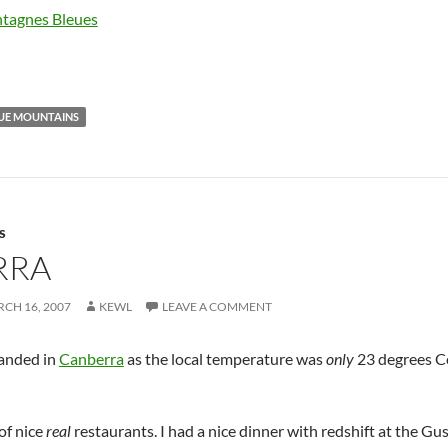
UE MOUNTAINS
S
RRA
CH 16, 2007
KEWL
LEAVE A COMMENT
 landed in
Canberra
as the local temperature was
only
23 degrees Ce
 of nice
real
restaurants. I had a nice dinner with redshift at the G